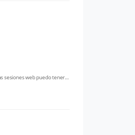
¿Con cuántos dispositivos puedo acceder al mismo tiempo con mi suscripción? ¿Cuántas sesiones web puedo tener abiertas de manera simultánea?