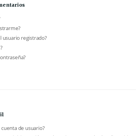
omentarios
?
istrarme?
 usuario registrado?
?
ontraseña?
il
cuenta de usuario?