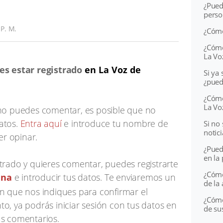
¿Pued
perso
 P. M.
¿Cómo
¿Cómo
La Vo
es estar registrado
en La Voz de
Si ya 
¿puedo
¿Cómo
La Vo
y no puedes comentar,
es posible que no
datos.
Entra aquí
e introduce tu nombre de
Si no 
notici
r opinar.
¿Pued
en la
strado y quieres comentar, puedes registrarte
¿Cómo
ina
e introducir tus datos.
Te enviaremos un
de la
ón que nos indiques para confirmar el
¿Cómo
to, ya podrás iniciar sesión con tus datos en
de su
us comentarios.