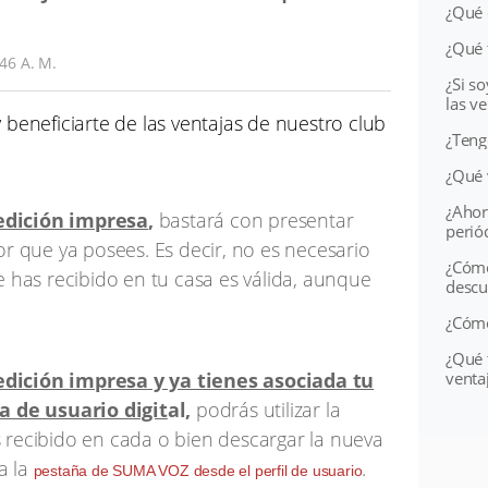
¿Qué
¿Qué 
46 A. M.
¿Si s
las v
 beneficiarte de las ventajas de nuestro club
¿Teng
¿Qué 
¿Ahor
 edición impresa
,
bastará con presentar
perió
ptor que ya posees
. Es decir, no es necesario
¿Cómo
 has recibido en tu casa es válida, aunque
desc
.
¿Cómo
¿Qué 
 edición impresa y ya tienes asociada tu
vent
a de usuario digit
al,
podrás utilizar la
as recibido en cada o bien descargar la nueva
a la
.
pestaña de SUMA VOZ desde el perfil de usuario