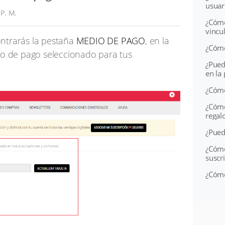
usuar
 P. M.
¿Cómo
vincu
ntrarás la pestaña
MEDIO DE PAGO
, en la
¿Cómo
do de pago seleccionado para tus
¿Pued
en la
¿Cómo
¿Cómo
regal
¿Pued
¿Cómo
suscr
¿Cómo